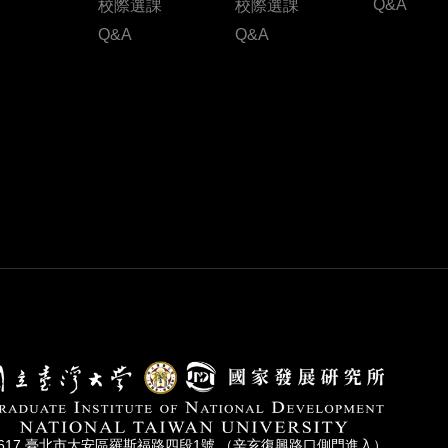
Q&A
校際選課
校際選課
Q&A
Q&A
0617 臺北市⼤安區羅斯福路四段1號 （辛亥復興路⼝側⾨進入）