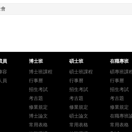
金會
成員
博士班
碩士班
在職專班
陣容
博士班課程
碩士班課程
碩專班課
人員
行事曆
行事曆
行事曆
招生考試
招生考試
招生考試
考古題
考古題
考古題
修業規定
修業規定
修業規定
博士論文
碩士論文
在職專班
常用表格
常用表格
常用表格