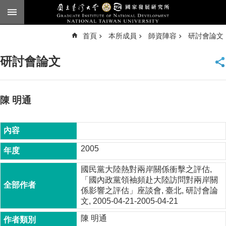
跳到主要內容區塊
進
首頁
本所成員
師資陣容
研討會論文
階
搜
尋
研討會論文
臺
大
首
頁
陳 明通
English
公
告
2005
本
國民黨大陸熱對兩岸關係衝擊之評估,
所
「國內政黨領袖頻赴大陸訪問對兩岸關
簡
係影響之評估」座談會, 臺北, 研討會論
介
文, 2005-04-21-2005-04-21
本
陳 明通
所