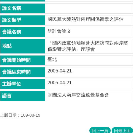
成
員
國民黨大陸熱對兩岸關係衝擊之評估
博
士
研討會論文
班
「國內政黨領袖頻赴大陸訪問對兩岸關
碩
係影響之評估」座談會
士
班
臺北
在
2005-04-21
職
專
2005-04-21
班
財團法人兩岸交流遠景基金會
學
術
研
上版日期：109-08-19
究
國
回上一頁
回最上面