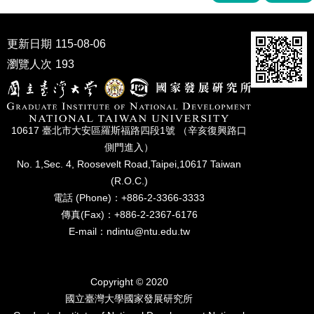
家
發
展
更新日期
115-08-06
研
究
瀏覽人次
193
期
刊
口
10617 臺北市⼤安區羅斯福路四段1號 （辛亥復興路⼝
試
側⾨進入）
專
No. 1,Sec. 4, Roosevelt Road,Taipei,10617 Taiwan
區
(R.O.C.)
所
電話 (Phone)：+886-2-3366-3333
學
傳真(Fax)：+886-2-2367-6176
會
E-mail：ndintu@ntu.edu.tw
Copyright © 2020
國立臺灣⼤學國家發展研究所