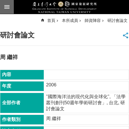
跳到主要內容區塊
進
首頁
本所成員
師資陣容
研討會論文
階
搜
尋
研討會論文
臺
大
首
頁
周 繼祥
English
公
告
2006
本
"國際海洋法的現代化與全球化", 「法學
所
叢刊創刊50週年學術研討會」, 台北, 研
簡
討會論文
介
周 繼祥
本
所