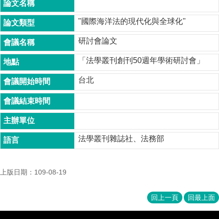
成
員
"國際海洋法的現代化與全球化"
博
研討會論文
士
班
「法學叢刊創刊50週年學術研討會」
碩
台北
士
班
在
職
專
法學叢刊雜誌社、法務部
班
學
上版日期：109-08-19
術
研
究
回上一頁
回最上面
國