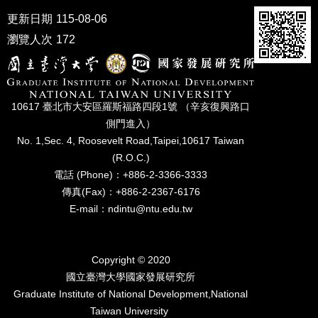
家
更新日期
115-08-06
發
展
瀏覽人次
172
研
究
期
刊
10617 臺北市⼤安區羅斯福路四段1號 （辛亥復興路⼝
口
側⾨進入）
試
No. 1,Sec. 4, Roosevelt Road,Taipei,10617 Taiwan
專
(R.O.C.)
區
電話 (Phone)：+886-2-3366-3333
傳真(Fax)：+886-2-2367-6176
所
學
E-mail：ndintu@ntu.edu.tw
會
Copyright © 2020
國立臺灣⼤學國家發展研究所
Graduate Institute of National Development,National
Taiwan University