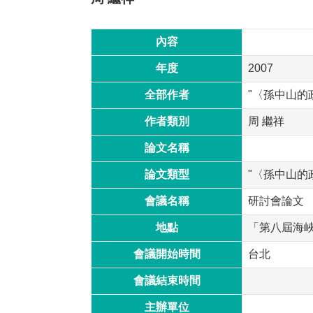
內容
年度
2007
全部作者
"〈孫中山的
作者類別
周 繼祥
論文名稱
論文類型
"〈孫中山的
會議名稱
研討會論文
地點
「第八屆海
會議開始時間
台北
會議結束時間
主辦單位