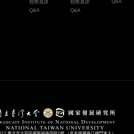
Q&A
校際選課
校際選課
Q&A
Q&A
0617 臺北市⼤安區羅斯福路四段1號 （辛亥復興路⼝側⾨進入）