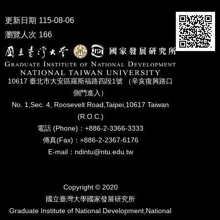
家
發
更新日期
115-08-06
展
研
瀏覽人次
166
究
期
刊
10617 臺北市⼤安區羅斯福路四段1號 （辛亥復興路⼝
口
側⾨進入）
試
No. 1,Sec. 4, Roosevelt Road,Taipei,10617 Taiwan
專
區
(R.O.C.)
電話 (Phone)：+886-2-3366-3333
所
傳真(Fax)：+886-2-2367-6176
學
E-mail：ndintu@ntu.edu.tw
會
Copyright © 2020
國立臺灣⼤學國家發展研究所
Graduate Institute of National Development,National