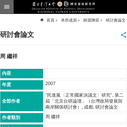
跳到主要內容區塊
進
首頁
本所成員
師資陣容
研討會論文
階
搜
尋
研討會論文
臺
大
首
頁
周 繼祥
English
公
告
2007
本
"民進黨〈正常國家決議文〉研究", 第二
所
屆「北京台研論壇」（台灣政局發展與
簡
兩岸關係研討會）, 成都, 研討會論文
介
周 繼祥
本
所