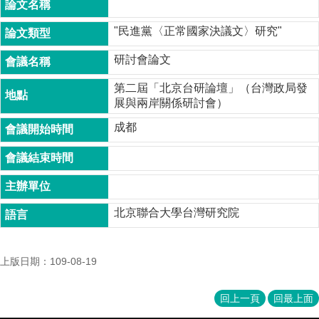
成
員
"民進黨〈正常國家決議文〉研究"
博
研討會論文
士
班
第二屆「北京台研論壇」（台灣政局發
展與兩岸關係研討會）
碩
士
成都
班
在
職
專
班
北京聯合大學台灣研究院
學
術
上版日期：109-08-19
研
究
回上一頁
回最上面
國