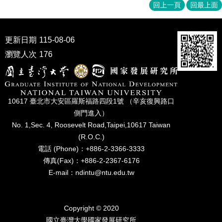
家
回上一頁
回最上面
發
展
研
更新日期
115-08-06
究
瀏覽人次
176
期
刊
口
試
10617 臺北市⼤安區羅斯福路四段1號 （辛亥復興路⼝
專
側⾨進入）
區
No. 1,Sec. 4, Roosevelt Road,Taipei,10617 Taiwan
所
(R.O.C.)
學
電話 (Phone)：+886-2-3366-3333
會
傳真(Fax)：+886-2-2367-6176
E-mail：ndintu@ntu.edu.tw
Copyright © 2020
國立臺灣⼤學國家發展研究所