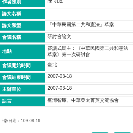
陳 明通
成
員
博
「中華民國第二共和憲法」草案
士
班
研討會論文
碩
審議式民主：《中華民國第二共和憲法
士
草案》第一次研討會
班
臺北
在
職
2007-03-18
專
班
2007-03-18
學
臺灣智庫、中華亞太菁英交流協會
術
研
究
上版日期：109-08-19
國