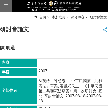
跳到主要內容區塊
進
首頁
本所成員
師資陣容
研討會論文
階
搜
尋
研討會論文
臺
大
首
頁
陳 明通
English
公
告
2007
本
陳英鈐、陳慈陽, 「中華民國第二共和
所
憲法」草案, 審議式民主：《中華民國
簡
第二共和憲法草案》第一次研討會, 臺
介
北, 研討會論文, 2007-03-18-2007-03-
18
本
所