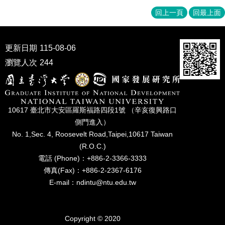
家
回上一頁
回最上面
發
展
研
究
更新日期
115-08-06
期
瀏覽人次
244
刊
口
試
專
10617 臺北市⼤安區羅斯福路四段1號 （辛亥復興路⼝
區
側⾨進入）
No. 1,Sec. 4, Roosevelt Road,Taipei,10617 Taiwan
所
(R.O.C.)
學
會
電話 (Phone)：+886-2-3366-3333
傳真(Fax)：+886-2-2367-6176
E-mail：ndintu@ntu.edu.tw
Copyright © 2020