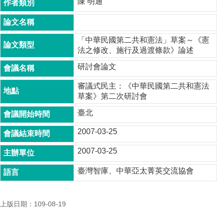
陳 明通
成
員
博
「中華民國第二共和憲法」草案～《憲
士
法之修改、施行及過渡條款》論述
班
研討會論文
碩
士
審議式民主：《中華民國第二共和憲法
班
草案》第二次研討會
臺北
在
職
2007-03-25
專
班
2007-03-25
學
臺灣智庫、中華亞太菁英交流協會
術
研
究
上版日期：109-08-19
國