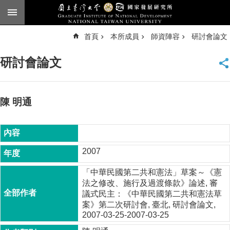
跳到主要內容區塊
進
首頁
本所成員
師資陣容
研討會論文
階
搜
尋
研討會論文
臺
大
首
頁
陳 明通
English
公
告
2007
本
「中華民國第二共和憲法」草案～《憲
所
法之修改、施行及過渡條款》論述, 審
簡
議式民主：《中華民國第二共和憲法草
介
案》第二次研討會, 臺北, 研討會論文,
2007-03-25-2007-03-25
本
所