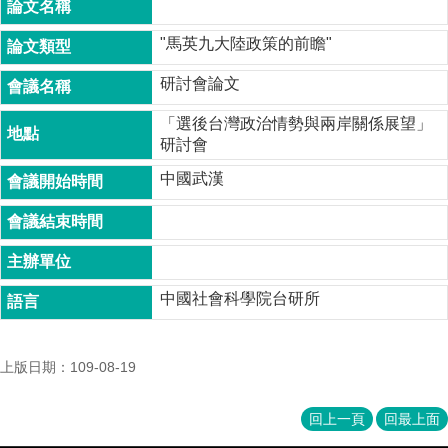
成
員
"馬英九大陸政策的前瞻"
博
研討會論文
士
班
「選後台灣政治情勢與兩岸關係展望」
研討會
碩
士
中國武漢
班
在
職
專
班
中國社會科學院台研所
學
術
上版日期：109-08-19
研
究
回上一頁
回最上面
國