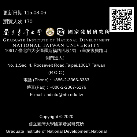
家
發
更新日期
115-08-06
展
研
瀏覽人次
170
究
期
刊
10617 臺北市⼤安區羅斯福路四段1號 （辛亥復興路⼝
口
側⾨進入）
試
No. 1,Sec. 4, Roosevelt Road,Taipei,10617 Taiwan
專
區
(R.O.C.)
電話 (Phone)：+886-2-3366-3333
所
傳真(Fax)：+886-2-2367-6176
學
E-mail：ndintu@ntu.edu.tw
會
Copyright © 2020
國立臺灣⼤學國家發展研究所
Graduate Institute of National Development,National