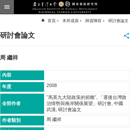
跳到主要內容區塊
進
首頁
本所成員
師資陣容
研討會論文
階
搜
尋
研討會論文
臺
大
首
頁
周 繼祥
English
公
告
2008
本
"馬英九大陸政策的前瞻", 「選後台灣政
所
治情勢與兩岸關係展望」研討會, 中國
簡
武漢, 研討會論文
介
周 繼祥
本
所