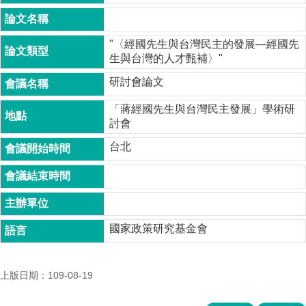
成
員
"〈經國先生與台灣民主的發展—經國先
博
生與台灣的人才甄補〉"
士
班
研討會論文
碩
「蔣經國先生與台灣民主發展」學術研
士
討會
班
台北
在
職
專
班
學
國家政策研究基金會
術
研
究
上版日期：109-08-19
國