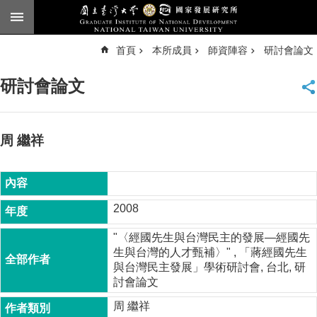
跳到主要內容區塊
進
首頁
本所成員
師資陣容
研討會論文
階
搜
尋
研討會論文
臺
大
首
頁
周 繼祥
English
公
告
2008
本
"〈經國先生與台灣民主的發展—經國先
所
生與台灣的人才甄補〉" , 「蔣經國先生
簡
與台灣民主發展」學術研討會, 台北, 研
介
討會論文
本
周 繼祥
所