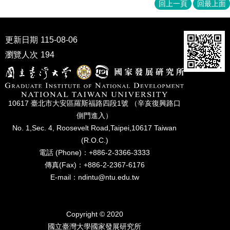
家
回上一頁
回最上面
發
展
研
更新日期
115-08-06
究
瀏覽人次
194
期
刊
口
試
10617 臺北市⼤安區羅斯福路四段1號 （辛亥復興路⼝
專
側⾨進入）
區
No. 1,Sec. 4, Roosevelt Road,Taipei,10617 Taiwan
所
(R.O.C.)
學
電話 (Phone)：+886-2-3366-3333
會
傳真(Fax)：+886-2-2367-6176
E-mail：ndintu@ntu.edu.tw
Copyright © 2020
國立臺灣⼤學國家發展研究所