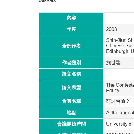
內容
年度
2008
Shih-Jiun Shi
Chinese Socia
全部作者
Edinburgh,
作者類別
施世駿
論文名稱
The Conteste
論文類型
Policy
會議名稱
研討會論文
地點
At the annua
會議開始時間
University o