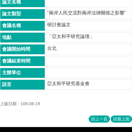
成
員
"兩岸人民交流對兩岸法律關係之影響"
博
研討會論文
士
班
「亞太和平研究論壇」
碩
台北
士
班
在
職
專
亞太和平研究基金會
班
學
上版日期：109-08-19
術
研
究
回上一頁
回最上面
國