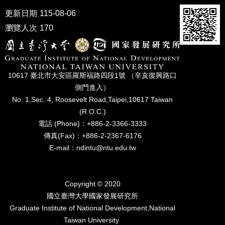
家
更新日期
115-08-06
發
展
瀏覽人次
170
研
究
期
刊
10617 臺北市⼤安區羅斯福路四段1號 （辛亥復興路⼝
口
側⾨進入）
試
No. 1,Sec. 4, Roosevelt Road,Taipei,10617 Taiwan
專
(R.O.C.)
區
電話 (Phone)：+886-2-3366-3333
傳真(Fax)：+886-2-2367-6176
所
學
E-mail：ndintu@ntu.edu.tw
會
Copyright © 2020
國立臺灣⼤學國家發展研究所
Graduate Institute of National Development,National
Taiwan University