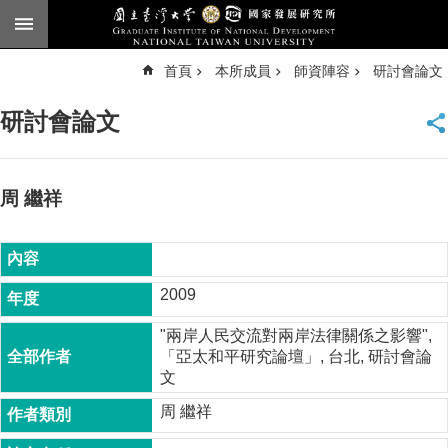
跳到主要內容區塊
進
首頁
本所成員
師資陣容
研討會論文
階
搜
尋
研討會論文
臺
大
首
頁
周 繼祥
English
公
告
2009
本
"兩岸人民交流對兩岸法律關係之影響",
所
「亞太和平研究論壇」, 台北, 研討會論
簡
文
介
周 繼祥
本
所