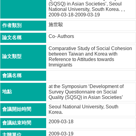
(SQSQ) in Asian Societies’, Seoul
成
National University, South Korea. , ,
員
2009-03-18-2009-03-19
博
施世駿
士
班
Co- Authors
碩
Comparative Study of Social Cohesion
士
between Taiwan and Korea with
班
Reference to Attitudes towards
Immigrants
在
職
專
at the Symposium ‘Development of
班
Survey Questionnaire on Social
Quality (SQSQ) in Asian Societies’
學
Seoul National University, South
術
Korea.
研
究
2009-03-18
國
2009-03-19