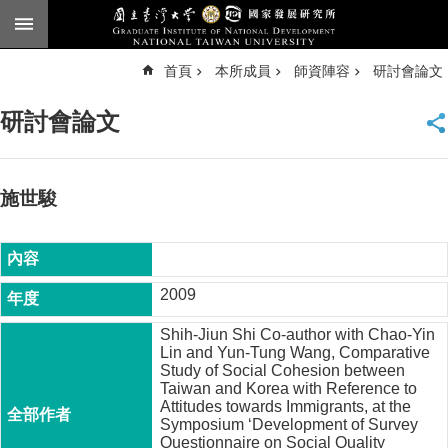
跳到主要內容區塊
進
首頁
本所成員
師資陣容
研討會論文
階
搜
尋
研討會論文
臺
大
首
頁
施世駿
English
公
告
2009
本
Shih-Jiun Shi Co-author with Chao-Yin
所
Lin and Yun-Tung Wang, Comparative
簡
Study of Social Cohesion between
介
Taiwan and Korea with Reference to
Attitudes towards Immigrants, at the
本
Symposium ‘Development of Survey
所
Questionnaire on Social Quality