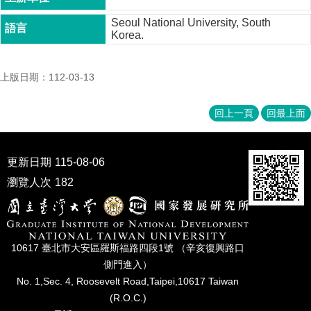
家
發
Seoul National University, South
展
Korea.
研
究
上版日期：112-03-13
期
刊
回上一頁
回最上面
口
試
專
更新日期
115-08-06
區
瀏覽人次
182
所
學
會
10617 臺北市⼤安區羅斯福路四段1號 （辛亥復興路⼝
側⾨進入）
No. 1,Sec. 4, Roosevelt Road,Taipei,10617 Taiwan
(R.O.C.)