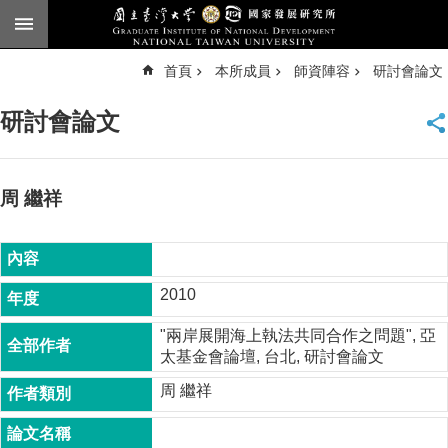
跳到主要內容區塊
進
首頁
本所成員
師資陣容
研討會論文
階
搜
尋
研討會論文
臺
大
首
頁
周 繼祥
English
公
告
2010
本
"兩岸展開海上執法共同合作之問題", 亞
所
太基金會論壇, 台北, 研討會論文
簡
介
周 繼祥
本
所