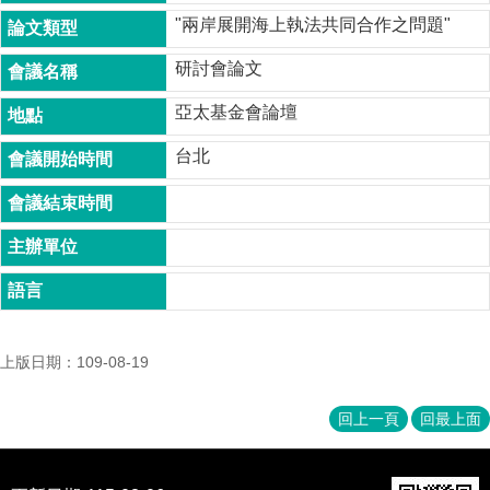
成
"兩岸展開海上執法共同合作之問題"
員
研討會論文
博
士
亞太基金會論壇
班
台北
碩
士
班
在
職
專
班
上版日期：109-08-19
學
術
研
回上一頁
回最上面
究
國