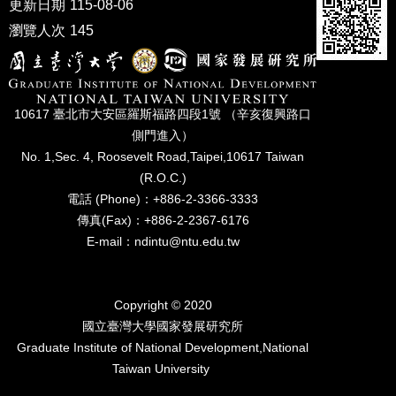
更新日期
115-08-06
家
發
瀏覽人次
145
展
研
究
期
10617 臺北市⼤安區羅斯福路四段1號 （辛亥復興路⼝
刊
側⾨進入）
口
No. 1,Sec. 4, Roosevelt Road,Taipei,10617 Taiwan
試
(R.O.C.)
專
電話 (Phone)：+886-2-3366-3333
區
傳真(Fax)：+886-2-2367-6176
所
E-mail：ndintu@ntu.edu.tw
學
會
Copyright © 2020
國立臺灣⼤學國家發展研究所
Graduate Institute of National Development,National
Taiwan University