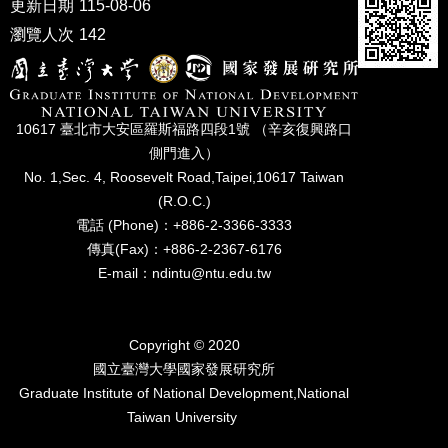
更新日期
115-08-06
家
發
瀏覽人次
142
展
研
究
期
10617 臺北市⼤安區羅斯福路四段1號 （辛亥復興路⼝
刊
側⾨進入）
口
No. 1,Sec. 4, Roosevelt Road,Taipei,10617 Taiwan
試
(R.O.C.)
專
電話 (Phone)：+886-2-3366-3333
區
傳真(Fax)：+886-2-2367-6176
所
E-mail：ndintu@ntu.edu.tw
學
會
Copyright © 2020
國立臺灣⼤學國家發展研究所
Graduate Institute of National Development,National
Taiwan University