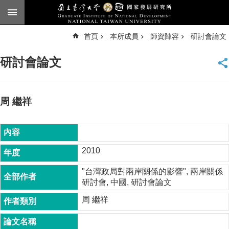
跳到主要內容區塊
進
首頁
本所成員
師資陣容
研討會論文
階
搜
尋
研討會論文
臺
大
首
頁
周 繼祥
English
公
告
2010
本
"台灣政局對兩岸關係的影響", 兩岸關係
所
研討會, 中國, 研討會論文
簡
介
周 繼祥
本
所