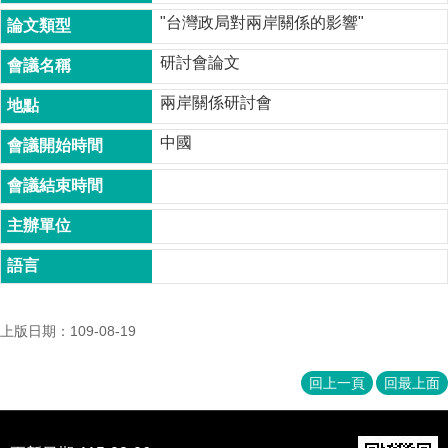
成
"台灣政局對兩岸關係的影響"
員
研討會論文
博
士
兩岸關係研討會
班
中國
碩
士
班
在
職
專
班
上版日期：109-08-19
學
術
研
回上一頁
回最上面
究
國