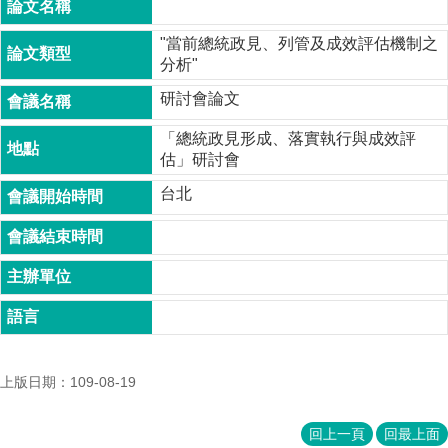
成
員
"當前總統政見、列管及成效評估機制之
分析"
博
士
研討會論文
班
「總統政見形成、落實執行與成效評
碩
估」研討會
士
台北
班
在
職
專
班
學
術
研
上版日期：109-08-19
究
國
回上一頁
回最上面