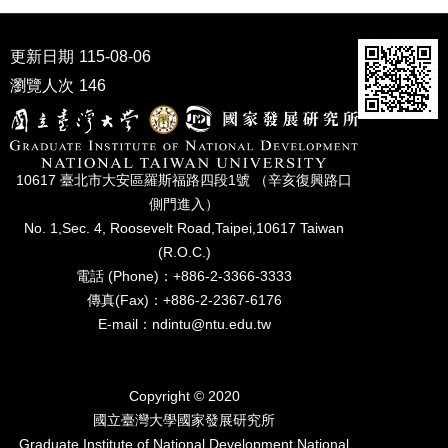
家
發
展
更新日期
115-08-06
研
瀏覽人次
146
究
期
刊
口
10617 臺北市⼤安區羅斯福路四段1號 （辛亥復興路⼝
試
側⾨進入）
專
No. 1,Sec. 4, Roosevelt Road,Taipei,10617 Taiwan
區
(R.O.C.)
所
電話 (Phone)：+886-2-3366-3333
學
傳真(Fax)：+886-2-2367-6176
會
E-mail：ndintu@ntu.edu.tw
Copyright © 2020
國立臺灣⼤學國家發展研究所
Graduate Institute of National Development,National