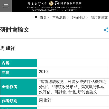
跳到主要內容區塊
進
首頁
本所成員
師資陣容
研討會論文
階
搜
尋
研討會論文
臺
大
首
頁
周 繼祥
English
公
告
2010
本
"當前總統政見、列管及成效評估機制之
所
分析", 「總統政見形成、落實執行與成
簡
效評估」研討會, 台北, 研討會論文
介
周 繼祥
本
所