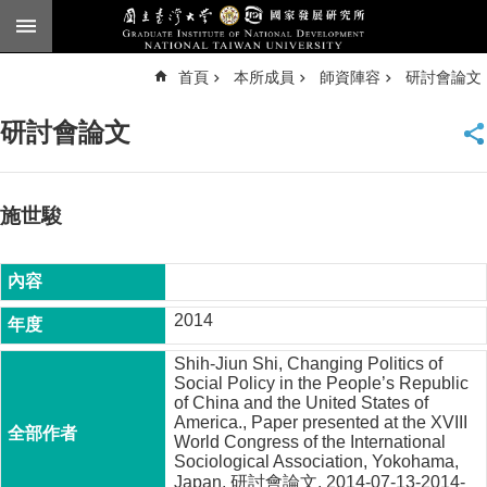
跳到主要內容區塊
進
首頁
本所成員
師資陣容
研討會論文
階
搜
尋
研討會論文
臺
大
首
頁
施世駿
English
公
告
2014
本
Shih-Jiun Shi, Changing Politics of
所
Social Policy in the People’s Republic
簡
of China and the United States of
介
America., Paper presented at the XVIII
World Congress of the International
本
Sociological Association, Yokohama,
所
Japan, 研討會論文, 2014-07-13-2014-