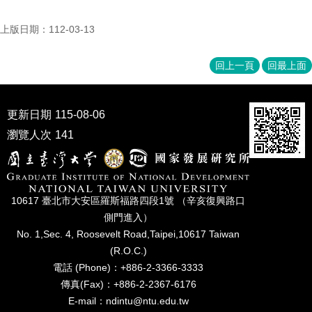
家
發
上版日期：112-03-13
展
研
究
回上一頁
回最上面
期
刊
更新日期
115-08-06
口
試
瀏覽人次
141
專
區
所
10617 臺北市⼤安區羅斯福路四段1號 （辛亥復興路⼝
學
側⾨進入）
會
No. 1,Sec. 4, Roosevelt Road,Taipei,10617 Taiwan
(R.O.C.)
電話 (Phone)：+886-2-3366-3333
傳真(Fax)：+886-2-2367-6176
E-mail：ndintu@ntu.edu.tw