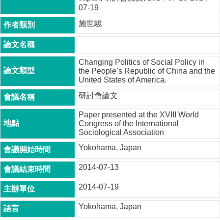
成
07-19
員
施世駿
博
士
班
Changing Politics of Social Policy in
the People’s Republic of China and the
碩
United States of America.
士
研討會論文
班
在
Paper presented at the XVIII World
Congress of the International
職
Sociological Association
專
班
Yokohama, Japan
學
2014-07-13
術
研
2014-07-19
究
Yokohama, Japan
國