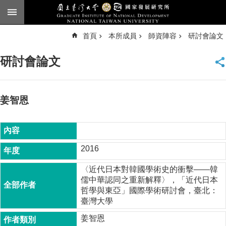
跳到主要內容區塊
進
首頁
本所成員
師資陣容
研討會論文
階
搜
尋
研討會論文
臺
大
首
頁
姜智恩
English
公
告
2016
本
〈近代日本對韓國學術史的衝擊――韓
所
儒中華認同之重新解釋〉，「近代日本
簡
哲學與東亞」國際學術研討會，臺北：
介
臺灣大學
本
姜智恩
所