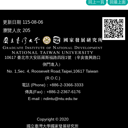
家
回上一頁
回最上面
發
展
研
更新日期
115-08-06
究
瀏覽人次
205
期
刊
口
試
10617 臺北市⼤安區羅斯福路四段1號 （辛亥復興路⼝
專
側⾨進入）
區
No. 1,Sec. 4, Roosevelt Road,Taipei,10617 Taiwan
所
(R.O.C.)
學
電話 (Phone)：+886-2-3366-3333
會
傳真(Fax)：+886-2-2367-6176
E-mail：ndintu@ntu.edu.tw
Copyright © 2020
國立臺灣⼤學國家發展研究所