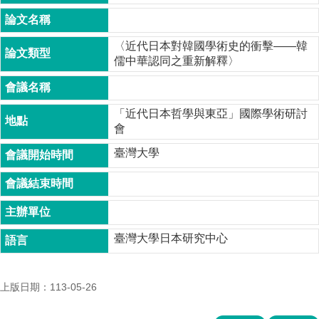
成
員
〈近代日本對韓國學術史的衝擊――韓
博
儒中華認同之重新解釋〉
士
班
碩
「近代日本哲學與東亞」國際學術研討
士
會
班
臺灣大學
在
職
專
班
學
臺灣大學日本研究中心
術
研
究
上版日期：113-05-26
國