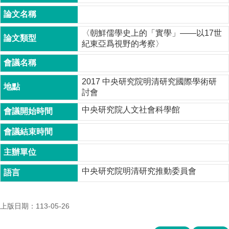
成
員
〈朝鮮儒學史上的「實學」——以17世
博
紀東亞爲視野的考察〉
士
班
碩
2017 中央研究院明清研究國際學術研
士
討會
班
中央研究院人文社會科學館
在
職
專
班
學
中央研究院明清研究推動委員會
術
研
究
上版日期：113-05-26
國