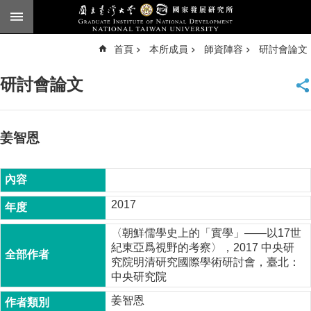
跳到主要內容區塊
進
首頁
本所成員
師資陣容
研討會論文
階
搜
尋
研討會論文
臺
大
首
頁
姜智恩
English
公
告
2017
本
〈朝鮮儒學史上的「實學」——以17世
所
紀東亞爲視野的考察〉，2017 中央研
簡
究院明清研究國際學術研討會，臺北：
介
中央研究院
本
姜智恩
所