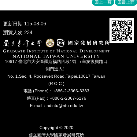
家
回上一頁
回最上面
發
展
研
更新日期
115-08-06
究
瀏覽人次
234
期
刊
口
試
10617 臺北市⼤安區羅斯福路四段1號 （辛亥復興路⼝
專
側⾨進入）
區
No. 1,Sec. 4, Roosevelt Road,Taipei,10617 Taiwan
所
(R.O.C.)
學
電話 (Phone)：+886-2-3366-3333
會
傳真(Fax)：+886-2-2367-6176
E-mail：ndintu@ntu.edu.tw
Copyright © 2020
國立臺灣⼤學國家發展研究所