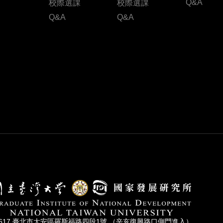
Q&A
校際選課
校際選課
Q&A
Q&A
0617 臺北市⼤安區羅斯福路四段1號 （辛亥復興路⼝側⾨進入）