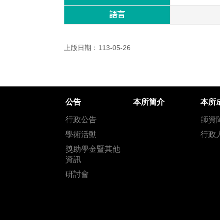
語言
上版日期：113-05-26
公告
本所簡介
本所
行政公告
師資
學術活動
行政
獎助學金暨其他
資訊
研討會