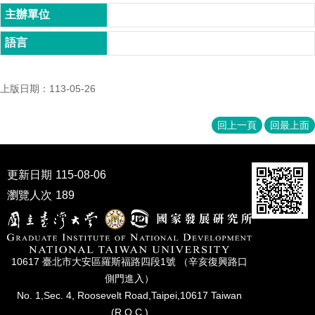
家
發
展
研
究
期
上版日期：113-05-26
刊
口
回上一頁
回最上面
試
專
區
更新日期
115-08-06
所
瀏覽人次
189
學
會
10617 臺北市⼤安區羅斯福路四段1號 （辛亥復興路⼝
側⾨進入）
No. 1,Sec. 4, Roosevelt Road,Taipei,10617 Taiwan
(R.O.C.)