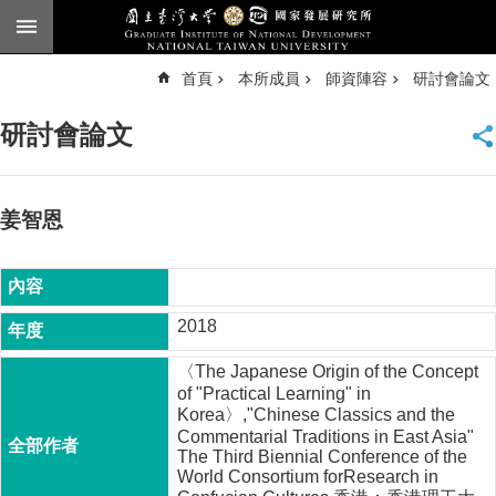
跳到主要內容區塊
進
首頁
本所成員
師資陣容
研討會論文
階
搜
尋
研討會論文
臺
大
首
頁
姜智恩
English
公
告
2018
本
〈The Japanese Origin of the Concept
所
of "Practical Learning" in
簡
Korea〉,"Chinese Classics and the
介
Commentarial Traditions in East Asia"
The Third Biennial Conference of the
本
World Consortium forResearch in
所