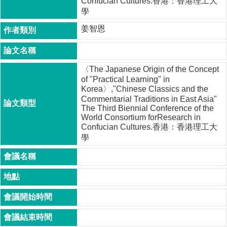
Confucian Cultures.香港：香港理工大
成
學
員
姜智恩
博
士
班
〈The Japanese Origin of the Concept
碩
of "Practical Learning" in
士
Korea〉,"Chinese Classics and the
班
Commentarial Traditions in East Asia"
The Third Biennial Conference of the
World Consortium forResearch in
在
Confucian Cultures.香港：香港理工大
職
學
專
班
學
術
研
究
國