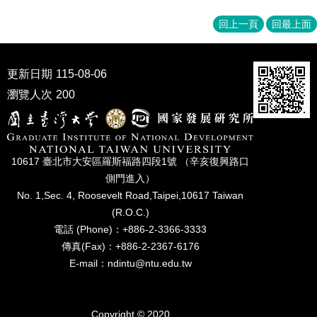
家
發
回上一頁
回最上面
展
研
究
更新日期
115-08-06
期
刊
瀏覽人次
200
口
試
專
10617 臺北市⼤安區羅斯福路四段1號 （辛亥復興路⼝
區
側⾨進入）
所
No. 1,Sec. 4, Roosevelt Road,Taipei,10617 Taiwan
學
(R.O.C.)
會
電話 (Phone)：+886-2-3366-3333
傳真(Fax)：+886-2-2367-6176
E-mail：ndintu@ntu.edu.tw
Copyright © 2020