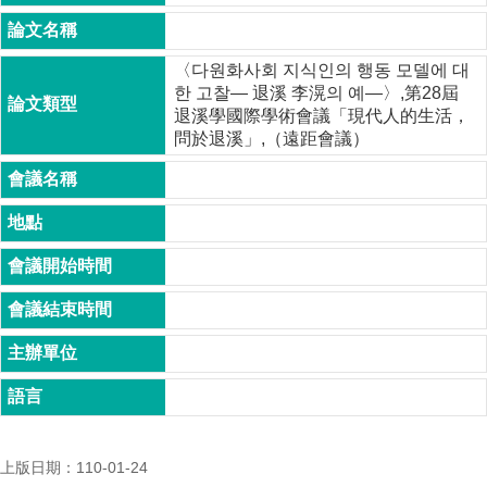
成
員
〈다원화사회 지식인의 행동 모델에 대
博
한 고찰— 退溪 李滉의 예—〉,第28屆
士
退溪學國際學術會議「現代人的生活，
班
問於退溪」,（遠距會議）
碩
士
班
在
職
專
班
學
術
研
究
上版日期：110-01-24
國