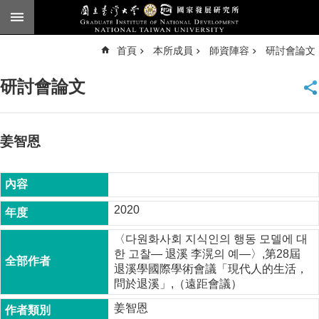
跳到主要內容區塊
進
首頁
本所成員
師資陣容
研討會論文
階
搜
尋
研討會論文
臺
大
首
頁
姜智恩
English
公
告
2020
本
〈다원화사회 지식인의 행동 모델에 대
所
한 고찰— 退溪 李滉의 예—〉,第28屆
簡
退溪學國際學術會議「現代人的生活，
介
問於退溪」,（遠距會議）
本
姜智恩
所