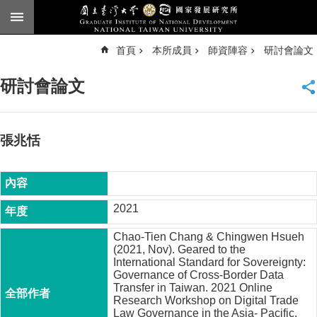
跳到主要內容區塊
進
首頁
本所成員
師資陣容
研討會論文
階
搜
尋
研討會論文
臺
大
首
頁
張兆恬
English
公
告
2021
本
Chao-Tien Chang & Chingwen Hsueh
所
(2021, Nov). Geared to the
簡
International Standard for Sovereignty:
介
Governance of Cross-Border Data
Transfer in Taiwan. 2021 Online
本
Research Workshop on Digital Trade
所
Law Governance in the Asia- Pacific,