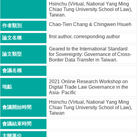
Hsinchu (Virtual, National Yang Ming
成
Chiao Tung University School of Law),
員
Taiwan.
博
Chao-Tien Chang & Chingwen Hsueh
士
班
first author, corresponding author
碩
Geared to the International Standard
士
for Sovereignty: Governance of Cross-
班
Border Data Transfer in Taiwan.
在
職
2021 Online Research Workshop on
專
Digital Trade Law Governance in the
班
Asia- Pacific
Hsinchu (Virtual, National Yang Ming
學
Chiao Tung University School of Law),
術
Taiwan
研
究
國