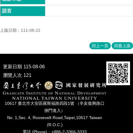
家
發
展
研
究
上版日期：111-08-22
期
刊
回上一頁
回最上面
口
試
專
更新日期
115-08-06
區
瀏覽人次
121
所
學
會
10617 臺北市⼤安區羅斯福路四段1號 （辛亥復興路⼝
側⾨進入）
No. 1,Sec. 4, Roosevelt Road,Taipei,10617 Taiwan
(R.O.C.)
電話 (Phone)：+886-2-3366-3333