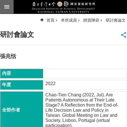
跳到主要內容區塊
進
首頁
本所成員
師資陣容
研討會論文
階
搜
尋
研討會論文
臺
大
首
頁
張兆恬
English
公
告
2022
本
Chao-Tien Chang (2022, Jul). Are
所
Patients Autonomous at Their Late
簡
Stage? A Reflection from the End-of-
介
Life Decision Law and Policy in
Taiwan. Global Meeting on Law and
本
Society, Lisbon, Portugal (virtual
所
participation).