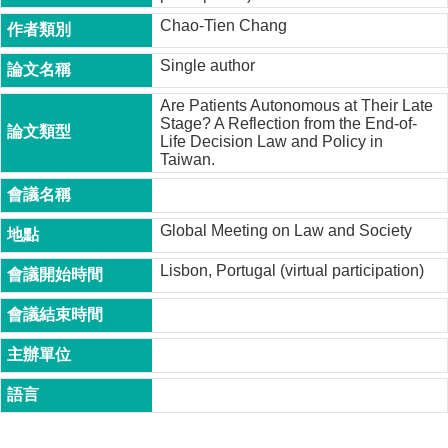
成
Chao-Tien Chang
員
Single author
博
士
Are Patients Autonomous at Their Late
班
Stage? A Reflection from the End-of-
Life Decision Law and Policy in
碩
Taiwan.
士
班
Global Meeting on Law and Society
在
職
Lisbon, Portugal (virtual participation)
專
班
學
術
研
究
國