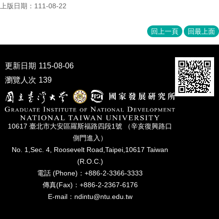
家
上版日期：111-08-22
發
展
回上一頁
回最上面
研
究
期
刊
更新日期
115-08-06
瀏覽人次
139
口
試
專
區
10617 臺北市⼤安區羅斯福路四段1號 （辛亥復興路⼝
所
側⾨進入）
學
No. 1,Sec. 4, Roosevelt Road,Taipei,10617 Taiwan
會
(R.O.C.)
電話 (Phone)：+886-2-3366-3333
傳真(Fax)：+886-2-2367-6176
E-mail：ndintu@ntu.edu.tw