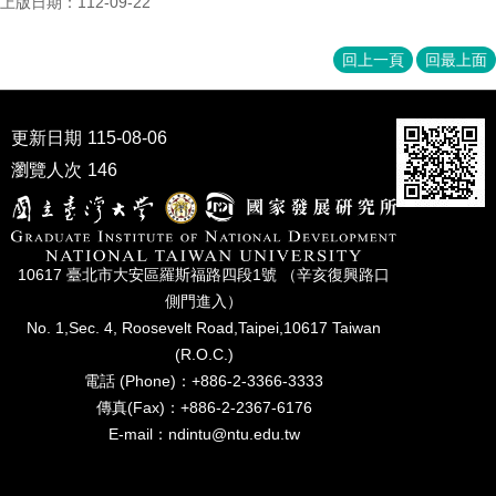
上版日期：112-09-22
家
發
展
回上一頁
回最上面
研
究
期
更新日期
115-08-06
刊
瀏覽人次
146
口
試
專
區
10617 臺北市⼤安區羅斯福路四段1號 （辛亥復興路⼝
側⾨進入）
所
學
No. 1,Sec. 4, Roosevelt Road,Taipei,10617 Taiwan
會
(R.O.C.)
電話 (Phone)：+886-2-3366-3333
傳真(Fax)：+886-2-2367-6176
E-mail：ndintu@ntu.edu.tw