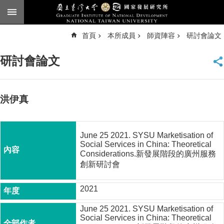
跳到主要內容區塊
進
首頁
本所成員
師資陣容
研討會論文
階
搜
尋
研討會論文
臺
大
首
頁
洪伊真
English
公
June 25 2021. SYSU Marketisation of
告
Social Services in China: Theoretical
Considerations.新發展階段的廣州服務
本
創新研討會
所
簡
2021
介
June 25 2021. SYSU Marketisation of
本
Social Services in China: Theoretical
所