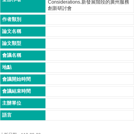
Considerations.新發展階段的廣州服務
成
創新研討會
員
博
士
班
碩
士
班
在
職
專
班
學
術
研
究
國