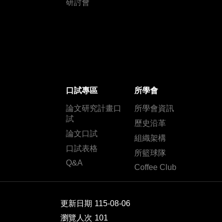
研討會
口試專區
所學會
論文研究計畫口
所學會資訊
試
歷史沿革
論文口試
組織架構
口試表格
所籃球隊
Q&A
Coffee Club
更新日期
115-08-06
瀏覽人次
101