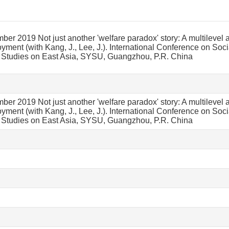
er 2019 Not just another 'welfare paradox' story: A multilevel a
yment (with Kang, J., Lee, J.). International Conference on Soc
 Studies on East Asia, SYSU, Guangzhou, P.R. China
er 2019 Not just another 'welfare paradox' story: A multilevel a
yment (with Kang, J., Lee, J.). International Conference on Soc
Studies on East Asia, SYSU, Guangzhou, P.R. China