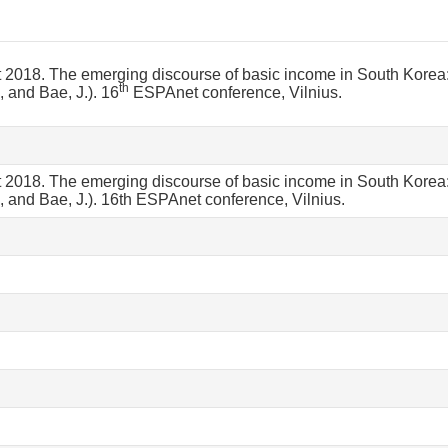
 2018. The emerging discourse of basic income in South Korea: 
th
, and Bae, J.). 16
ESPAnet conference, Vilnius.
 2018. The emerging discourse of basic income in South Korea: 
., and Bae, J.). 16th ESPAnet conference, Vilnius.