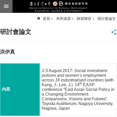
跳到主要內容區塊
進
首頁
本所成員
師資陣容
研討會論文
階
搜
尋
研討會論文
臺
大
首
頁
洪伊真
English
公
2-3 August 2017:
Social investment
告
policies and women’s employment
across 16 industrialised countries
(with
本
th
Kang, J., Lee, J.)
.
14
EASP
所
conference “East Asian Social Policy in
a Changing Environment:
簡
Comparisons, Visions and Futures”.
介
Toyoda Auditorium, Nagoya University,
Nagoya, Japan
本
所