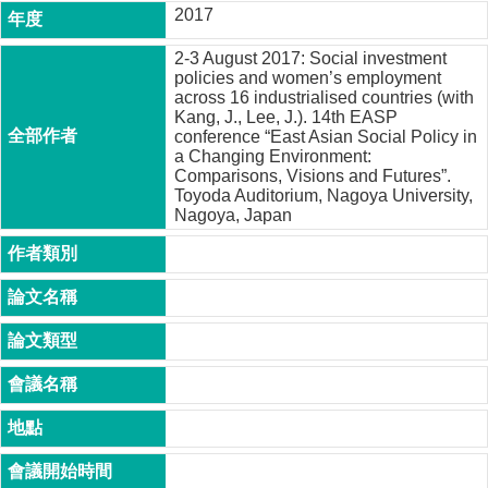
2017
成
員
2-3 August 2017: Social investment
policies and women’s employment
博
across 16 industrialised countries (with
士
Kang, J., Lee, J.). 14th EASP
班
conference “East Asian Social Policy in
a Changing Environment:
碩
Comparisons, Visions and Futures”.
士
Toyoda Auditorium, Nagoya University,
班
Nagoya, Japan
在
職
專
班
學
術
研
究
國