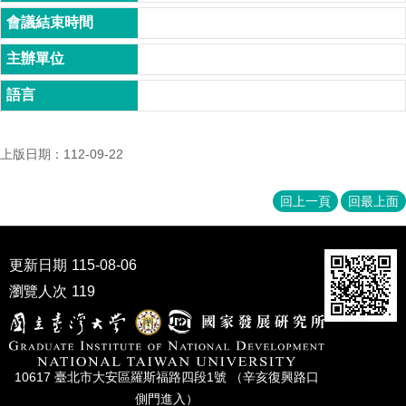
家
發
展
研
究
期
刊
上版日期：112-09-22
口
試
專
回上一頁
回最上面
區
所
更新日期
115-08-06
學
會
瀏覽人次
119
10617 臺北市⼤安區羅斯福路四段1號 （辛亥復興路⼝
側⾨進入）