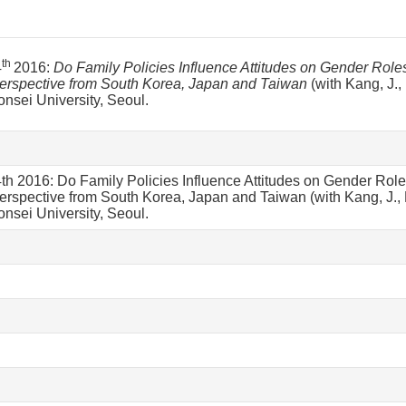
th
4
2016:
Do Family Policies Influence Attitudes on Gender Role
erspective from South Korea, Japan and Taiwan
(with Kang, J.,
nsei University, Seoul.
th 2016: Do Family Policies Influence Attitudes on Gender Role
rspective from South Korea, Japan and Taiwan (with Kang, J., Le
nsei University, Seoul.