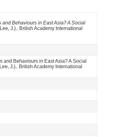
s and Behaviours in East Asia? A Social
 Lee, J.).. British Academy International
s and Behaviours in East Asia? A Social
e, J.).. British Academy International