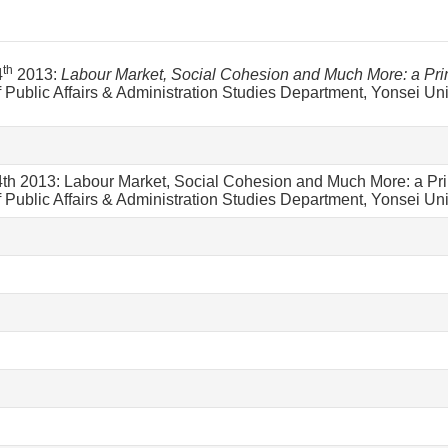
th
4
2013:
Labour Market, Social Cohesion and Much More: a Prim
 of Public Affairs & Administration Studies Department, Yonsei Uni
h 2013: Labour Market, Social Cohesion and Much More: a Primer
 of Public Affairs & Administration Studies Department, Yonsei Uni