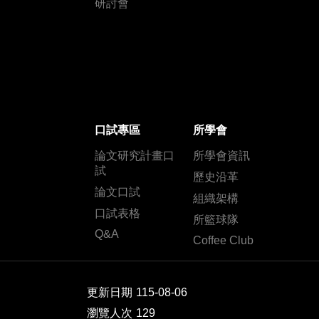
研討會
口試專區
所學會
論文研究計畫口
所學會資訊
試
歷史沿革
論文口試
組織架構
口試表格
所籃球隊
Q&A
Coffee Club
更新日期
115-08-06
瀏覽人次
129