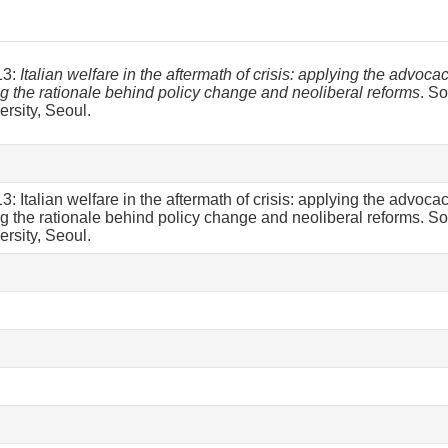
13:
Italian welfare in the aftermath of crisis: applying the advoc
g the rationale behind policy change and neoliberal reforms
. S
rsity, Seoul.
: Italian welfare in the aftermath of crisis: applying the advoca
g the rationale behind policy change and neoliberal reforms. So
rsity, Seoul.