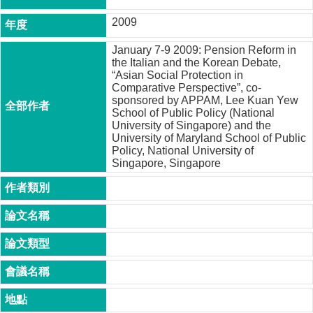
成
2009
員
January 7-9 2009: Pension Reform in
博
the Italian and the Korean Debate,
士
“Asian Social Protection in
班
Comparative Perspective”, co-
sponsored by APPAM, Lee Kuan Yew
碩
School of Public Policy (National
士
University of Singapore) and the
班
University of Maryland School of Public
Policy, National University of
在
Singapore, Singapore
職
專
班
學
術
研
究
國