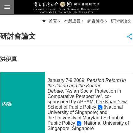
跳到主要內容區塊
進
首頁
本所成員
師資陣容
研討會論文
階
搜
尋
研討會論文
臺
大
首
頁
洪伊真
English
公
January 7-9 2009:
Pension Reform in
告
the Italian and the Korean
Debate
, “Asian Social Protection in
本
Comparative Perspective”, co-
所
sponsored by APPAM,
Lee Kuan Yew
School of Public Policy
(National
簡
University of Singapore) and
介
the
University of Maryland School of
Public Policy
, National University of
本
Singapore, Singapore
所