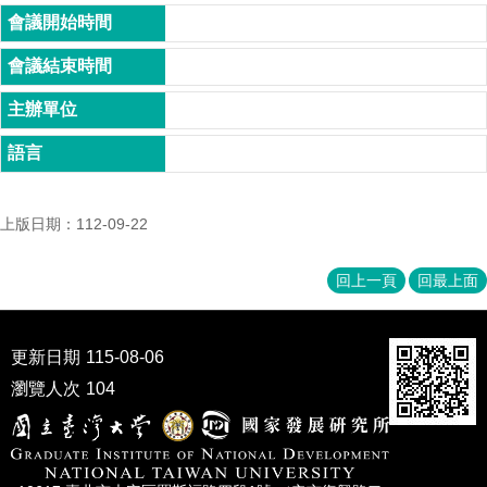
家
發
展
研
究
期
刊
口
試
上版日期：112-09-22
專
區
回上一頁
回最上面
所
學
會
更新日期
115-08-06
瀏覽人次
104