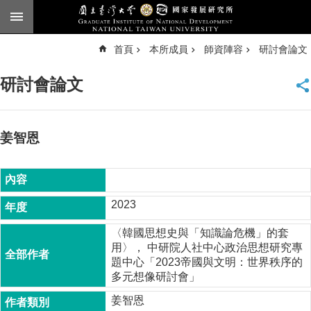
跳到主要內容區塊
進
首頁
本所成員
師資陣容
研討會論文
階
搜
尋
研討會論文
臺
大
首
頁
姜智恩
English
公
告
2023
本
〈韓國思想史與「知識論危機」的套
所
用〉， 中研院人社中心政治思想研究專
簡
題中心「2023帝國與文明：世界秩序的
介
多元想像研討會」
本
姜智恩
所