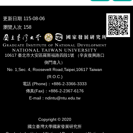
家
發
展
更新日期
115-08-06
研
究
瀏覽人次
158
期
刊
口
10617 臺北市⼤安區羅斯福路四段1號 （辛亥復興路⼝
試
側⾨進入）
專
No. 1,Sec. 4, Roosevelt Road,Taipei,10617 Taiwan
區
(R.O.C.)
所
電話 (Phone)：+886-2-3366-3333
學
傳真(Fax)：+886-2-2367-6176
會
E-mail：ndintu@ntu.edu.tw
Copyright © 2020
國立臺灣⼤學國家發展研究所