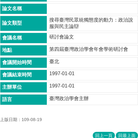
成
員
搜尋臺灣民眾統獨態度的動力：政治說
博
服與民主論辯
士
班
研討會論文
碩
第四屆臺灣政治學會年會學術研討會
士
班
臺北
在
1997-01-01
職
專
1997-01-01
班
臺灣政治學會主辦
學
術
研
上版日期：109-08-19
究
國
回上一頁
回最上面