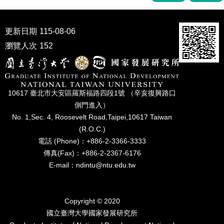
家
發
展
更新日期
115-08-06
研
究
瀏覽人次
152
期
刊
口
10617 臺北市⼤安區羅斯福路四段1號 （辛亥復興路⼝
試
側⾨進入）
專
No. 1,Sec. 4, Roosevelt Road,Taipei,10617 Taiwan
區
(R.O.C.)
所
電話 (Phone)：+886-2-3366-3333
學
傳真(Fax)：+886-2-2367-6176
會
E-mail：ndintu@ntu.edu.tw
Copyright © 2020
國立臺灣⼤學國家發展研究所