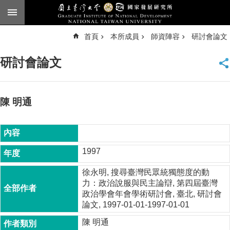
跳到主要內容區塊
進
首頁
本所成員
師資陣容
研討會論文
階
搜
尋
研討會論文
臺
大
首
頁
陳 明通
English
公
告
1997
本
徐永明, 搜尋臺灣民眾統獨態度的動
所
力：政治說服與民主論辯, 第四屆臺灣
簡
政治學會年會學術研討會, 臺北, 研討會
介
論文, 1997-01-01-1997-01-01
本
陳 明通
所