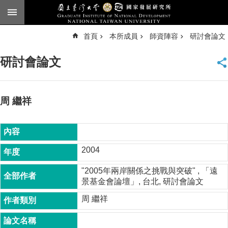
跳到主要內容區塊
進
首頁
本所成員
師資陣容
研討會論文
階
搜
尋
研討會論文
臺
大
首
頁
周 繼祥
English
公
告
2004
本
"2005年兩岸關係之挑戰與突破" , 「遠
所
景基金會論壇」, 台北, 研討會論文
簡
介
周 繼祥
本
所