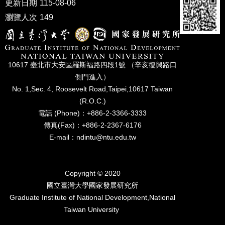
更新日期
115-08-06
家
發
瀏覽人次
149
展
研
究
期
10617 臺北市⼤安區羅斯福路四段1號 （辛亥復興路⼝
刊
側⾨進入）
口
No. 1,Sec. 4, Roosevelt Road,Taipei,10617 Taiwan
試
(R.O.C.)
專
電話 (Phone)：+886-2-3366-3333
區
傳真(Fax)：+886-2-2367-6176
所
E-mail：ndintu@ntu.edu.tw
學
會
Copyright © 2020
國立臺灣⼤學國家發展研究所
Graduate Institute of National Development,National
Taiwan University