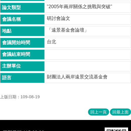
成
"2005年兩岸關係之挑戰與突破"
員
研討會論文
博
士
「遠景基金會論壇」
班
台北
碩
士
班
在
職
財團法人兩岸遠景交流基金會
專
班
上版日期：109-08-19
學
術
研
回上一頁
回最上面
究
國