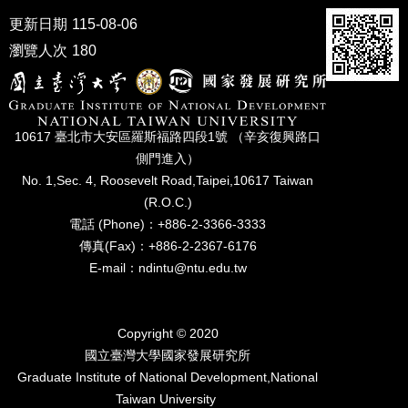
家
更新日期
115-08-06
發
展
瀏覽人次
180
研
究
期
刊
10617 臺北市⼤安區羅斯福路四段1號 （辛亥復興路⼝
口
側⾨進入）
試
No. 1,Sec. 4, Roosevelt Road,Taipei,10617 Taiwan
專
(R.O.C.)
區
電話 (Phone)：+886-2-3366-3333
傳真(Fax)：+886-2-2367-6176
所
學
E-mail：ndintu@ntu.edu.tw
會
Copyright © 2020
國立臺灣⼤學國家發展研究所
Graduate Institute of National Development,National
Taiwan University