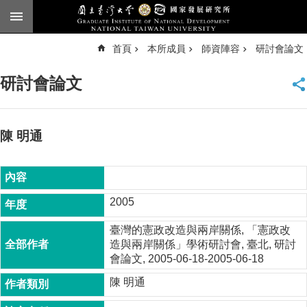
跳到主要內容區塊
進
首頁
本所成員
師資陣容
研討會論文
階
搜
尋
研討會論文
臺
大
首
頁
陳 明通
English
公
告
2005
本
臺灣的憲政改造與兩岸關係, 「憲政改
所
造與兩岸關係」學術研討會, 臺北, 研討
簡
會論文, 2005-06-18-2005-06-18
介
陳 明通
本
所