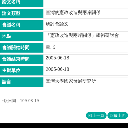
成
員
臺灣的憲政改造與兩岸關係
博
研討會論文
士
班
「憲政改造與兩岸關係」學術研討會
碩
臺北
士
班
2005-06-18
在
2005-06-18
職
專
臺灣大學國家發展研究所
班
學
上版日期：109-08-19
術
研
究
回上一頁
回最上面
國