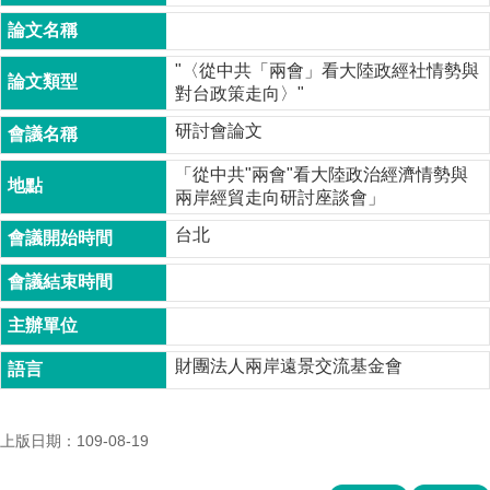
成
員
"〈從中共「兩會」看大陸政經社情勢與
博
對台政策走向〉"
士
班
研討會論文
碩
「從中共"兩會"看大陸政治經濟情勢與
士
兩岸經貿走向研討座談會」
班
台北
在
職
專
班
學
財團法人兩岸遠景交流基金會
術
研
究
上版日期：109-08-19
國