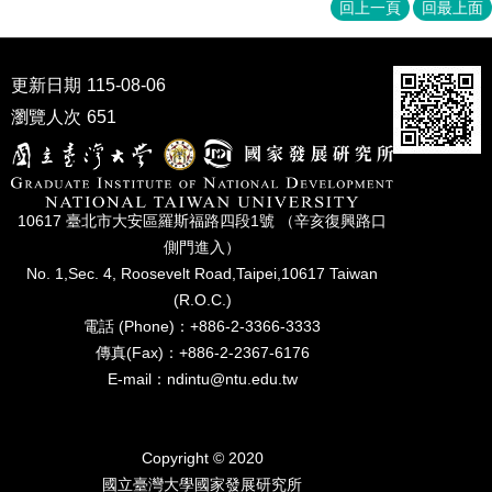
家
回上一頁
回最上面
發
展
研
更新日期
115-08-06
究
瀏覽人次
651
期
刊
口
試
10617 臺北市⼤安區羅斯福路四段1號 （辛亥復興路⼝
專
側⾨進入）
區
No. 1,Sec. 4, Roosevelt Road,Taipei,10617 Taiwan
所
(R.O.C.)
學
電話 (Phone)：+886-2-3366-3333
會
傳真(Fax)：+886-2-2367-6176
E-mail：ndintu@ntu.edu.tw
Copyright © 2020
國立臺灣⼤學國家發展研究所