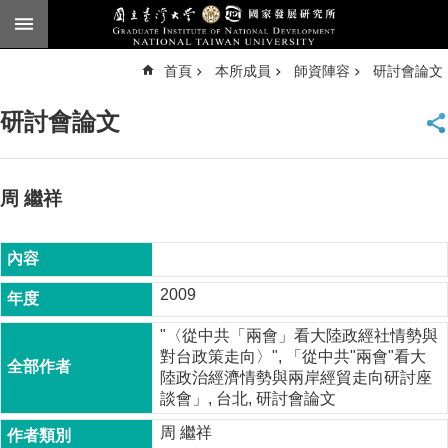
跳到主要內容區塊
進
首頁
本所成員
師資陣容
研討會論文
階
搜
尋
研討會論文
臺
大
首
頁
周 繼祥
English
公
告
2009
本
"〈從中共「兩會」看大陸政經社情勢與
所
對台政策走向〉", 「從中共"兩會"看大
簡
陸政治經濟情勢與兩岸經貿走向研討座
介
談會」, 台北, 研討會論文
本
周 繼祥
所