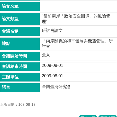
成
員
"當前兩岸「政治安全困境」的風險管
博
理"
士
班
研討會論文
碩
「兩岸關係的和平發展與機遇管理」研
士
討會
班
北京
在
2009-08-01
職
專
2009-08-01
班
全國臺灣研究會
學
術
研
究
上版日期：109-08-19
國