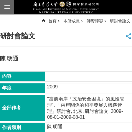
跳到主要內容區塊
進
首頁
本所成員
師資陣容
研討會論文
階
搜
尋
研討會論文
臺
大
首
頁
陳 明通
English
公
告
2009
本
"當前兩岸「政治安全困境」的風險管
所
理", 「兩岸關係的和平發展與機遇管
簡
理」研討會, 北京, 研討會論文, 2009-
介
08-01-2009-08-01
本
陳 明通
所