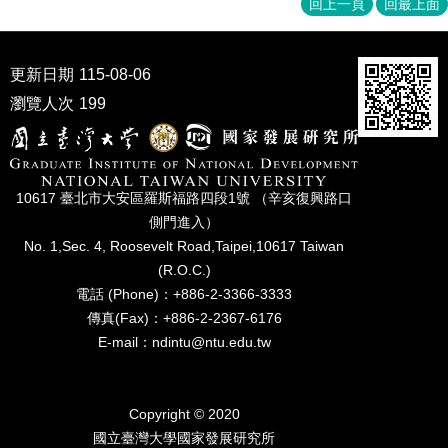
回上一頁
回最上面
家
發
展
研
更新日期
115-08-06
究
瀏覽人次
199
期
刊
口
試
10617 臺北市⼤安區羅斯福路四段1號 （辛亥復興路⼝
專
側⾨進入）
區
No. 1,Sec. 4, Roosevelt Road,Taipei,10617 Taiwan
(R.O.C.)
所
學
電話 (Phone)：+886-2-3366-3333
會
傳真(Fax)：+886-2-2367-6176
E-mail：ndintu@ntu.edu.tw
Copyright © 2020
國立臺灣⼤學國家發展研究所