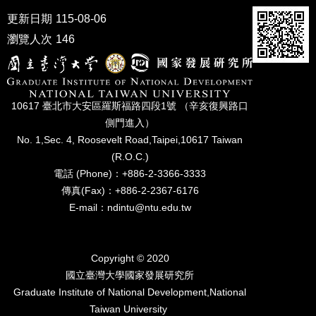
家
更新日期
115-08-06
發
展
瀏覽人次
146
研
究
期
刊
10617 臺北市⼤安區羅斯福路四段1號 （辛亥復興路⼝
口
側⾨進入）
試
No. 1,Sec. 4, Roosevelt Road,Taipei,10617 Taiwan
專
(R.O.C.)
區
電話 (Phone)：+886-2-3366-3333
傳真(Fax)：+886-2-2367-6176
所
學
E-mail：ndintu@ntu.edu.tw
會
Copyright © 2020
國立臺灣⼤學國家發展研究所
Graduate Institute of National Development,National
Taiwan University