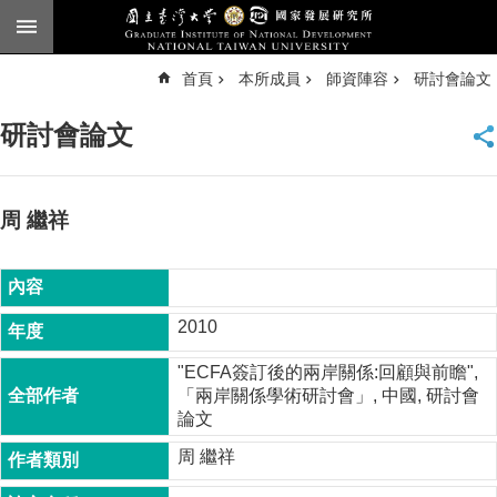
跳到主要內容區塊
進
首頁
本所成員
師資陣容
研討會論文
階
搜
尋
研討會論文
臺
大
首
頁
周 繼祥
English
公
告
2010
本
"ECFA簽訂後的兩岸關係:回顧與前瞻",
所
「兩岸關係學術研討會」, 中國, 研討會
簡
論文
介
周 繼祥
本
所