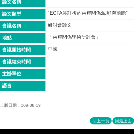
成
員
"ECFA簽訂後的兩岸關係:回顧與前瞻"
博
研討會論文
士
班
「兩岸關係學術研討會」
碩
中國
士
班
在
職
專
班
學
上版日期：109-08-19
術
研
究
回上一頁
回最上面
國