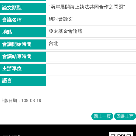
成
"兩岸展開海上執法共同合作之問題"
員
研討會論文
博
士
亞太基金會論壇
班
台北
碩
士
班
在
職
專
班
上版日期：109-08-19
學
術
研
回上一頁
回最上面
究
國