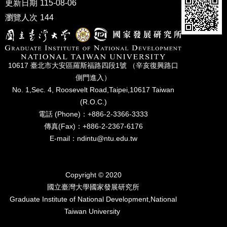
更新日期
115-08-06
家
發
瀏覽人次
144
展
研
究
期
10617 臺北市⼤安區羅斯福路四段1號 （辛亥復興路⼝
刊
側⾨進入）
口
No. 1,Sec. 4, Roosevelt Road,Taipei,10617 Taiwan
試
(R.O.C.)
專
電話 (Phone)：+886-2-3366-3333
區
傳真(Fax)：+886-2-2367-6176
所
E-mail：ndintu@ntu.edu.tw
學
會
Copyright © 2020
國立臺灣⼤學國家發展研究所
Graduate Institute of National Development,National
Taiwan University