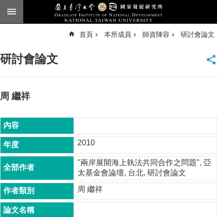
跳到主要內容區塊
進
首頁
本所成員
師資陣容
研討會論文
階
搜
尋
研討會論文
臺
大
首
頁
周 繼祥
English
公
告
2010
本
"兩岸展開海上執法共同合作之問題", 亞
所
太基金會論壇, 台北, 研討會論文
簡
介
周 繼祥
本
所