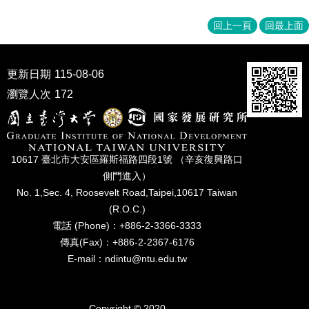
家
發
回上一頁
回最上面
展
研
究
更新日期
115-08-06
期
刊
瀏覽人次
172
口
試
專
10617 臺北市⼤安區羅斯福路四段1號 （辛亥復興路⼝
區
側⾨進入）
所
No. 1,Sec. 4, Roosevelt Road,Taipei,10617 Taiwan
學
(R.O.C.)
會
電話 (Phone)：+886-2-3366-3333
傳真(Fax)：+886-2-2367-6176
E-mail：ndintu@ntu.edu.tw
Copyright © 2020