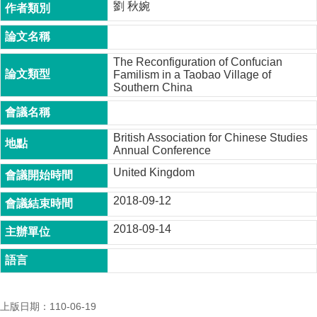
劉 秋婉
成
員
博
The Reconfiguration of Confucian
士
Familism in a Taobao Village of
班
Southern China
碩
士
British Association for Chinese Studies
班
Annual Conference
在
United Kingdom
職
專
2018-09-12
班
2018-09-14
學
術
研
究
上版日期：110-06-19
國