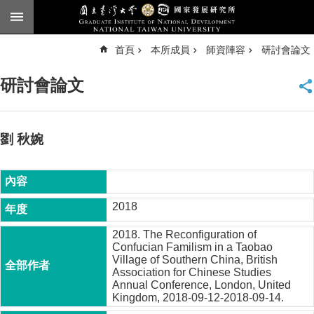
跳到主要內容區塊
進
首頁
本所成員
師資陣容
研討會論文
階
搜
尋
研討會論文
臺
大
首
頁
劉 秋婉
English
公
告
2018
本
2018. The Reconfiguration of
所
Confucian Familism in a Taobao
簡
Village of Southern China, British
介
Association for Chinese Studies
Annual Conference, London, United
本
Kingdom, 2018-09-12-2018-09-14.
所