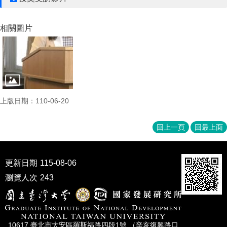
家
發
展
相關圖片
研
究
期
刊
口
試
上版日期：110-06-20
專
區
回上一頁
回最上面
所
學
會
更新日期
115-08-06
瀏覽人次
243
10617 臺北市⼤安區羅斯福路四段1號 （辛亥復興路⼝