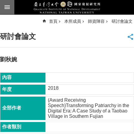
跳到主要內容區塊
進
首頁
本所成員
師資陣容
研討會論文
階
搜
尋
研討會論文
臺
大
首
頁
劉秋婉
English
公
告
2018
本
(Award Receiving
所
Speech)Transforming Patriarchy in the
簡
Digital Era: A Case Study of a Taobao
介
Village in Southern Fujian
本
所