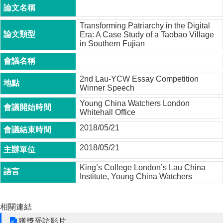
成
員
Transforming Patriarchy in the Digital
Era: A Case Study of a Taobao Village
博
in Southern Fujian
士
班
碩
2nd Lau-YCW Essay Competition
士
Winner Speech
班
Young China Watchers London
Whitehall Office
在
職
2018/05/21
專
班
2018/05/21
學
King’s College London’s Lau China
Institute, Young China Watchers
術
研
究
相關連結
國
獲獎受訪影片