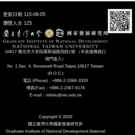
家
發
更新日期
115-08-05
展
研
瀏覽人次
125
究
期
刊
10617 臺北市⼤安區羅斯福路四段1號 （辛亥復興路⼝
口
試
側⾨進入）
專
No. 1,Sec. 4, Roosevelt Road,Taipei,10617 Taiwan
區
(R.O.C.)
電話 (Phone)：+886-2-3366-3333
所
傳真(Fax)：+886-2-2367-6176
學
會
E-mail：ndintu@ntu.edu.tw
Copyright © 2020
國立臺灣⼤學國家發展研究所
Graduate Institute of National Development,National