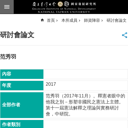
跳到主要內容區塊
進
首頁
本所成員
師資陣容
研討會論文
階
搜
尋
研討會論文
臺
大
首
頁
范秀羽
English
公
告
2017
本
范秀羽（2017年11月）。釋憲者眼中的
所
他我之別－形塑非國民之憲法上主體。
簡
第十一屆憲法解釋之理論與實務研討
介
會，中研院。
本
所