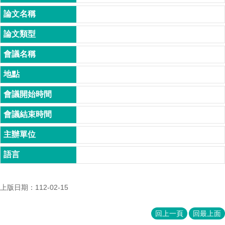
成
員
博
士
班
碩
士
班
在
職
專
班
學
術
上版日期：112-02-15
研
究
回上一頁
回最上面
國