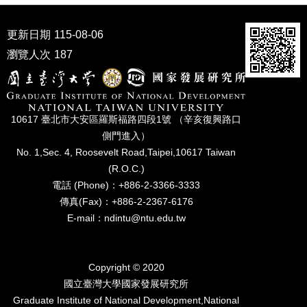
家
發
展
更新日期
115-08-06
研
瀏覽人次
187
究
期
刊
口
10617 臺北市⼤安區羅斯福路四段1號 （辛亥復興路⼝
試
側⾨進入）
專
No. 1,Sec. 4, Roosevelt Road,Taipei,10617 Taiwan
區
(R.O.C.)
電話 (Phone)：+886-2-3366-3333
所
學
傳真(Fax)：+886-2-2367-6176
會
E-mail：ndintu@ntu.edu.tw
Copyright © 2020
國立臺灣⼤學國家發展研究所
Graduate Institute of National Development,National