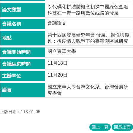
成
以代碼化拼裝體概念初探中國綠色金融
員
科技在一帶一路與數位絲路的發展
博
會議論文
士
班
第十四屆發展研究年會 發展、韌性與復
甦：後疫情與戰爭下的臺灣與區域研究
碩
國立東華大學
士
班
11月18日
在
11月20日
職
專
國立東華大學台灣文化系、台灣發展研
班
究學會
學
術
研
上版日期：113-01-05
究
回上一頁
回最上面
國