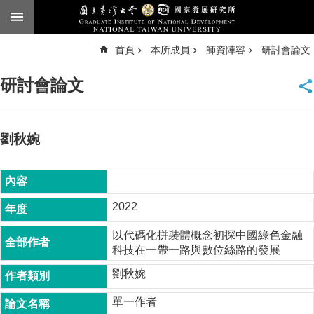
跳到主要內容區塊
進
首頁
本所成員
師資陣容
研討會論文
階
搜
尋
研討會論文
臺
大
首
頁
劉秋婉
English
公
告
2022
本
以代碼化拼裝體概念初探中國綠色金融
所
科技在一帶一路與數位絲路的發展
簡
介
劉秋婉
本
單一作者
所