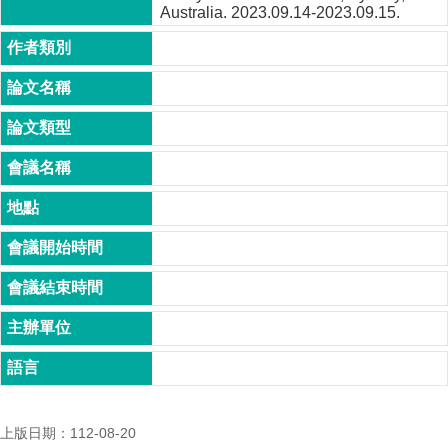
Australia. 2023.09.14-2023.09.15.
成
員
博
士
班
碩
士
班
在
職
專
班
學
術
研
究
上版日期：112-08-20
國