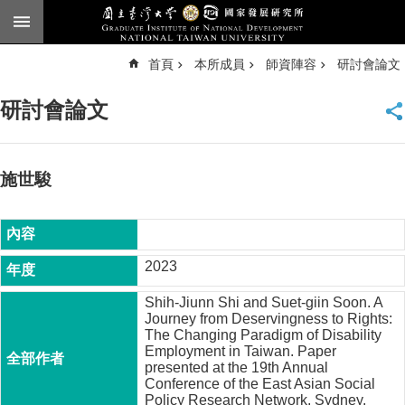
跳到主要內容區塊
進
首頁
本所成員
師資陣容
研討會論文
階
搜
尋
研討會論文
臺
大
首
頁
施世駿
English
公
告
2023
本
Shih-Jiunn Shi and Suet-giin Soon. A
所
Journey from Deservingness to Rights:
簡
The Changing Paradigm of Disability
介
Employment in Taiwan. Paper
presented at the 19th Annual
本
Conference of the East Asian Social
所
Policy Research Network, Sydney,