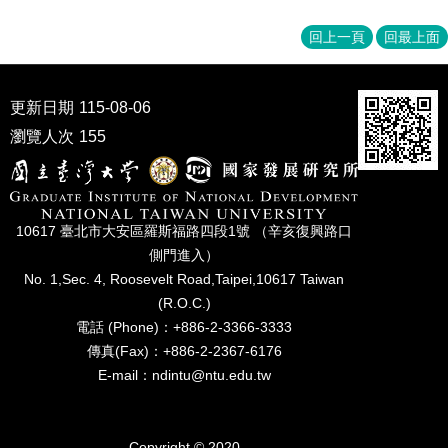
家
發
回上一頁
回最上面
展
研
究
更新日期
115-08-06
期
刊
瀏覽人次
155
口
試
專
10617 臺北市⼤安區羅斯福路四段1號 （辛亥復興路⼝
區
側⾨進入）
所
No. 1,Sec. 4, Roosevelt Road,Taipei,10617 Taiwan
學
(R.O.C.)
會
電話 (Phone)：+886-2-3366-3333
傳真(Fax)：+886-2-2367-6176
E-mail：ndintu@ntu.edu.tw
Copyright © 2020