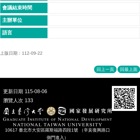
家
發
展
研
究
期
刊
上版日期：112-09-22
口
試
專
回上一頁
回最上面
區
所
更新日期
115-08-06
學
會
瀏覽人次
133
10617 臺北市⼤安區羅斯福路四段1號 （辛亥復興路⼝
側⾨進入）