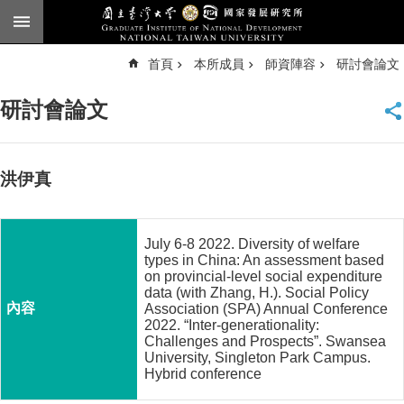
跳到主要內容區塊
進
首頁
本所成員
師資陣容
研討會論文
階
搜
尋
研討會論文
臺
大
首
頁
洪伊真
English
公
July 6-8 2022. Diversity of welfare
告
types in China: An assessment based
on provincial-level social expenditure
本
data (with Zhang, H.). Social Policy
所
Association (SPA) Annual Conference
2022. “Inter-generationality:
簡
Challenges and Prospects”. Swansea
介
University, Singleton Park Campus.
Hybrid conference
本
所