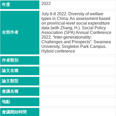
2022
成
員
July 6-8 2022. Diversity of welfare
types in China: An assessment based
博
on provincial-level social expenditure
士
data (with Zhang, H.). Social Policy
班
Association (SPA) Annual Conference
2022. “Inter-generationality:
碩
Challenges and Prospects”. Swansea
士
University, Singleton Park Campus.
班
Hybrid conference
在
職
專
班
學
術
研
究
國