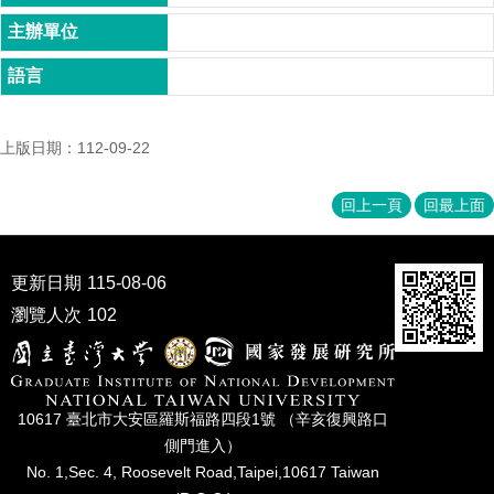
家
發
展
研
究
期
刊
上版日期：112-09-22
口
回上一頁
回最上面
試
專
區
更新日期
115-08-06
所
瀏覽人次
102
學
會
10617 臺北市⼤安區羅斯福路四段1號 （辛亥復興路⼝
側⾨進入）
No. 1,Sec. 4, Roosevelt Road,Taipei,10617 Taiwan