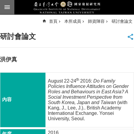
跳到主要內容區塊
進
首頁
本所成員
師資陣容
研討會論文
階
搜
尋
研討會論文
臺
大
首
頁
洪伊真
English
公
th
August 22-24
2016:
Do Family
告
Policies Influence Attitudes on Gender
Roles and Behaviours in East Asia? A
本
Social Investment Perspective from
所
South Korea, Japan and Taiwan
(with
Kang, J., Lee, J.).. British Academy
簡
International Exchange. Yonsei
介
University, Seoul.
本
所
2016