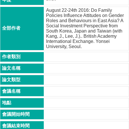
成
員
August 22-24th 2016: Do Family
Policies Influence Attitudes on Gender
Roles and Behaviours in East Asia? A
博
Social Investment Perspective from
士
South Korea, Japan and Taiwan (with
班
Kang, J., Lee, J.).. British Academy
International Exchange. Yonsei
碩
University, Seoul.
士
班
在
職
專
班
學
術
研
究
國