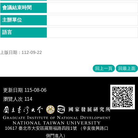
家
發
展
研
究
期
刊
上版日期：112-09-22
口
試
專
回上一頁
回最上面
區
所
更新日期
115-08-06
學
會
瀏覽人次
114
10617 臺北市⼤安區羅斯福路四段1號 （辛亥復興路⼝
側⾨進入）