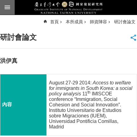
跳到主要內容區塊
進
首頁
本所成員
師資陣容
研討會論文
階
搜
尋
研討會論文
臺
大
首
頁
洪伊真
English
公
August 27-29 2014:
Access to welfare
告
for immigrants in South Korea: a social
th
policy analysis
11
IMISCOE
本
conference “Immigration, Social
所
Cohesion and Social Innovation”.
Instituto Universitario de Estudios
簡
sobre Migraciones (IUEM),
介
Universidad Pontificia Comillas,
Madrid
本
所