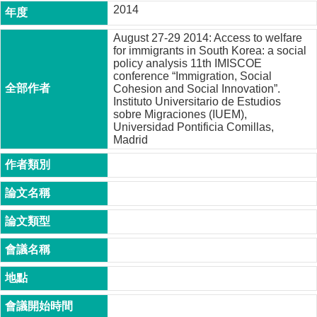
2014
成
員
August 27-29 2014: Access to welfare
for immigrants in South Korea: a social
博
policy analysis 11th IMISCOE
士
conference “Immigration, Social
班
Cohesion and Social Innovation”.
Instituto Universitario de Estudios
碩
sobre Migraciones (IUEM),
士
Universidad Pontificia Comillas,
班
Madrid
在
職
專
班
學
術
研
究
國