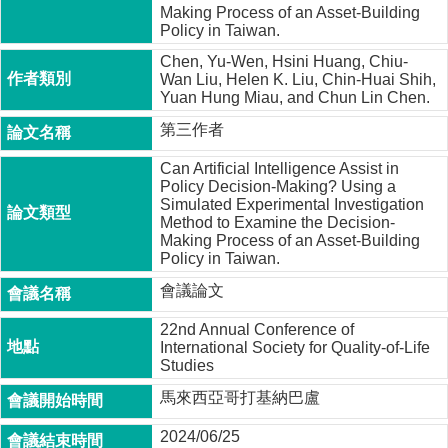
Making Process of an Asset-Building
成
Policy in Taiwan.
員
Chen, Yu-Wen, Hsini Huang, Chiu-
博
Wan Liu, Helen K. Liu, Chin-Huai Shih,
士
Yuan Hung Miau, and Chun Lin Chen.
班
第三作者
碩
Can Artificial Intelligence Assist in
士
Policy Decision-Making? Using a
班
Simulated Experimental Investigation
Method to Examine the Decision-
在
Making Process of an Asset-Building
職
Policy in Taiwan.
專
會議論文
班
22nd Annual Conference of
學
International Society for Quality-of-Life
術
Studies
研
究
馬來西亞哥打基納巴盧
國
2024/06/25