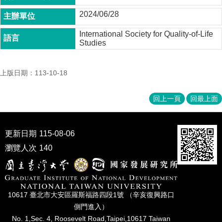
家
2024/06/28
發
展
International Society for Quality-of-Life
研
Studies
究
期
刊
上版日期：113-10-18
口
試
回上一頁
回最上面
專
區
更新日期
115-08-06
所
學
瀏覽人次
140
會
10617 臺北市⼤安區羅斯福路四段1號 （辛亥復興路⼝
側⾨進入）
No. 1,Sec. 4, Roosevelt Road,Taipei,10617 Taiwan