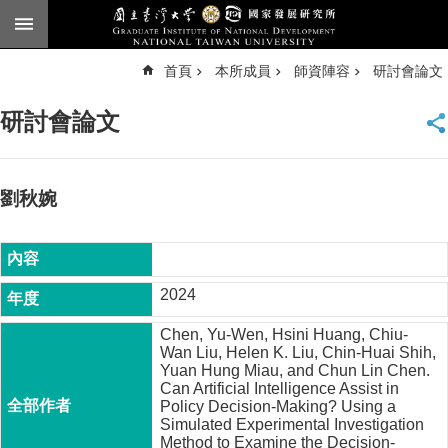
跳到主要內容區塊
進
首頁
本所成員
師資陣容
研討會論文
階
搜
尋
研討會論文
臺
大
首
頁
劉秋婉
English
公
告
2024
本
Chen, Yu-Wen, Hsini Huang, Chiu-
所
Wan Liu, Helen K. Liu, Chin-Huai Shih,
簡
Yuan Hung Miau, and Chun Lin Chen.
介
Can Artificial Intelligence Assist in
Policy Decision-Making? Using a
本
Simulated Experimental Investigation
所
Method to Examine the Decision-