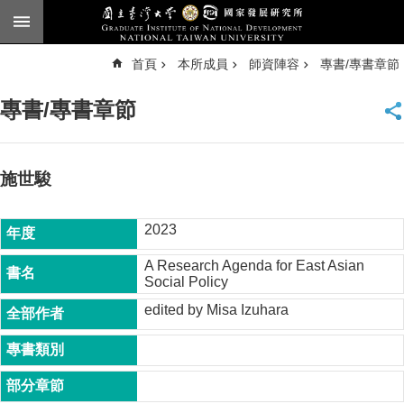
跳到主要內容區塊
進
首頁
本所成員
師資陣容
專書/專書章節
階
搜
尋
專書/專書章節
臺
大
首
頁
施世駿
English
2023
公
告
A Research Agenda for East Asian
Social Policy
本
所
edited by Misa Izuhara
簡
介
本
所