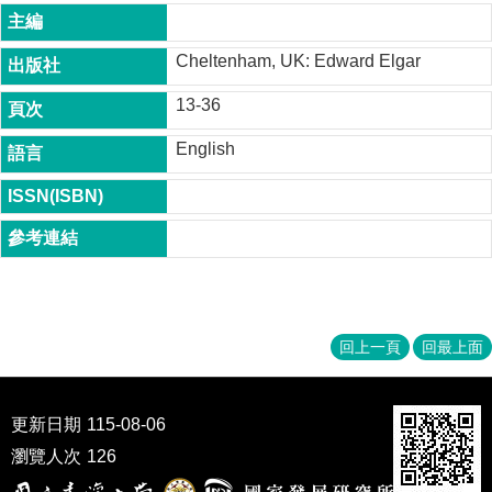
成
員
Cheltenham, UK: Edward Elgar
博
士
13-36
班
English
碩
士
班
在
職
專
班
回上一頁
回最上面
學
術
研
更新日期
115-08-06
究
瀏覽人次
126
國