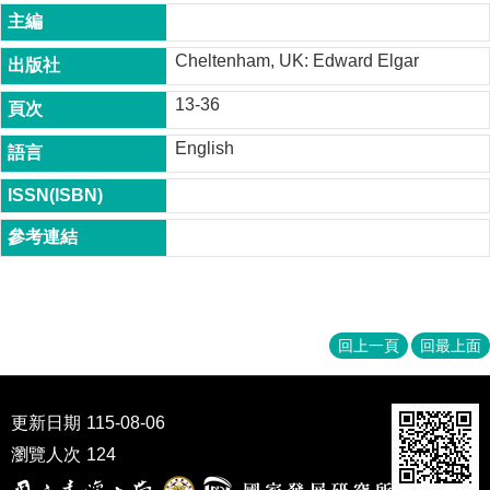
成
員
Cheltenham, UK: Edward Elgar
博
士
13-36
班
English
碩
士
班
在
職
專
班
回上一頁
回最上面
學
術
研
更新日期
115-08-06
究
瀏覽人次
124
國