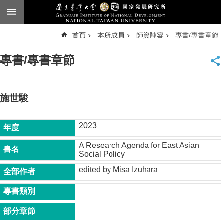
跳到主要內容區塊
進
首頁
本所成員
師資陣容
專書/專書章節
階
搜
尋
專書/專書章節
臺
大
首
頁
施世駿
English
2023
公
告
A Research Agenda for East Asian
Social Policy
本
所
edited by Misa Izuhara
簡
介
本
所